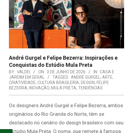
E
ORGANIZAÇÃO
André Gurgel e Felipe Bezerra: Inspirações e
Conquistas do Estúdio Mula Preta
BY:
VALDEI
ON:
3 DE JUNHO DE 2026
IN:
CASA E
JARDIM EM GERAL
TAGGED:
ANDRÉ GURGEL
,
ARTE
,
CRIATIVIDADE
,
CULTURA BRASILEIRA
,
DESIGN
,
FELIPE
BEZERRA
,
INOVAÇÃO
,
MULA PRETA
,
TENDÊNCIAS
Os designers André Gurgel e Felipe Bezerra, ambos
originários do Rio Grande do Norte, têm se
destacado no cenário do design brasileiro com seu
estúdio Mula Preta. O nome, que remete à famosa