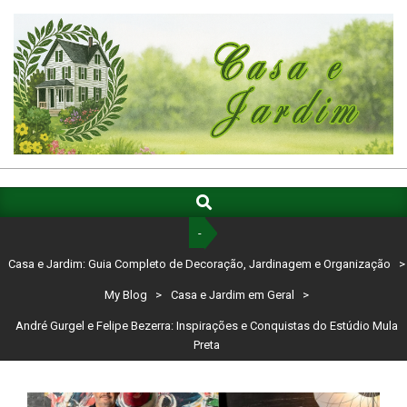
Skip
to
content
CASA
E
Search
Primary
Navigation
JARDIM:
-
Menu
GUIA
Casa e Jardim: Guia Completo de Decoração, Jardinagem e Organização
>
COMPLETO
My Blog
>
Casa e Jardim em Geral
>
DE
André Gurgel e Felipe Bezerra: Inspirações e Conquistas do Estúdio Mula
Preta
DECORAÇÃO,
JARDINAGEM