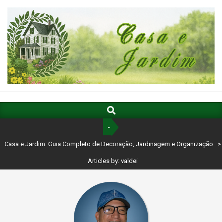
Skip
to
content
CASA
E
Search
Primary
Navigation
JARDIM:
-
Menu
GUIA
Casa e Jardim: Guia Completo de Decoração, Jardinagem e Organização
>
COMPLETO
Articles by: valdei
DE
DECORAÇÃO,
JARDINAGEM