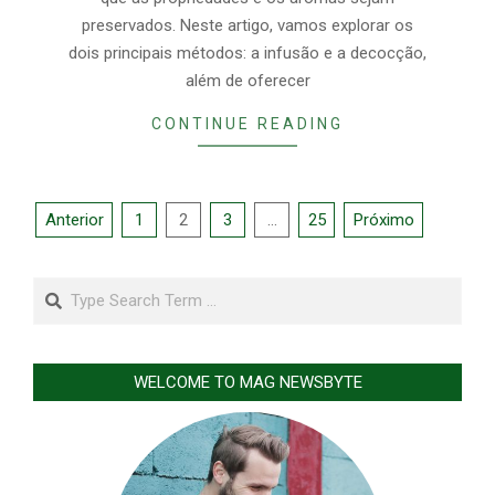
preservados. Neste artigo, vamos explorar os
dois principais métodos: a infusão e a decocção,
além de oferecer
CONTINUE READING
Paginação
Anterior
1
2
3
…
25
Próximo
de
posts
Search
WELCOME TO MAG NEWSBYTE