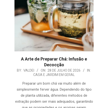
A Arte de Preparar Chá: Infusão e
Decocção
2026-
BY:
VALDEI
ON:
28 DE JULHO DE 2026
IN:
CASA E JARDIM EM GERAL
07-
28
Preparar um bom chá vai muito além de
simplesmente ferver água. Dependendo do tipo
de planta utilizada, diferentes métodos de
extração podem ser mais adequados, garantindo
que as propriedades e os aromas sejam