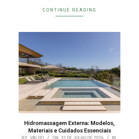
CONTINUE READING
Hidromassagem Externa: Modelos,
Materiais e Cuidados Essenciais
2026-
BY:
VALDEI
ON:
31 DE JULHO DE 2026
IN: