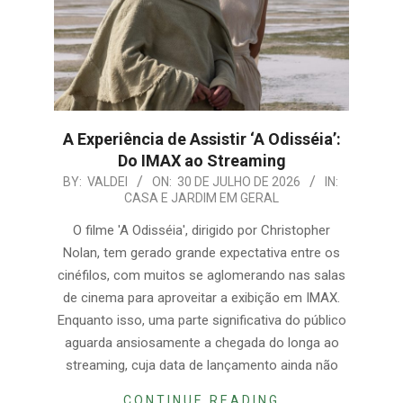
A Experiência de Assistir ‘A Odisséia’:
Do IMAX ao Streaming
2026-
BY:
VALDEI
ON:
30 DE JULHO DE 2026
IN:
CASA E JARDIM EM GERAL
07-
30
O filme 'A Odisséia', dirigido por Christopher
Nolan, tem gerado grande expectativa entre os
cinéfilos, com muitos se aglomerando nas salas
de cinema para aproveitar a exibição em IMAX.
Enquanto isso, uma parte significativa do público
aguarda ansiosamente a chegada do longa ao
streaming, cuja data de lançamento ainda não
CONTINUE READING