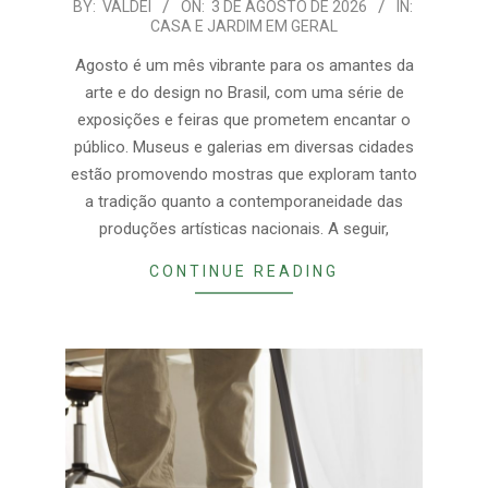
2026-
BY:
VALDEI
ON:
3 DE AGOSTO DE 2026
IN:
CASA E JARDIM EM GERAL
08-
03
Agosto é um mês vibrante para os amantes da
arte e do design no Brasil, com uma série de
exposições e feiras que prometem encantar o
público. Museus e galerias em diversas cidades
estão promovendo mostras que exploram tanto
a tradição quanto a contemporaneidade das
produções artísticas nacionais. A seguir,
CONTINUE READING