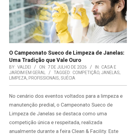
E
ORGANIZAÇÃO
O Campeonato Sueco de Limpeza de Janelas:
Uma Tradição que Vale Ouro
BY:
VALDEI
ON:
7 DE JULHO DE 2026
IN:
CASA E
JARDIM EM GERAL
TAGGED:
COMPETIÇÃO
,
JANELAS
,
LIMPEZA
,
PROFISSIONAIS
,
SUÉCIA
No cenário dos eventos voltados para a limpeza e
manutenção predial, o Campeonato Sueco de
Limpeza de Janelas se destaca como uma
competição única e respeitada, realizada
anualmente durante a feira Clean & Facility. Este