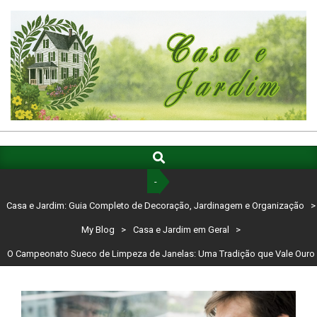
Skip
to
content
CASA
E
Search
Primary
Navigation
JARDIM:
-
Menu
GUIA
Casa e Jardim: Guia Completo de Decoração, Jardinagem e Organização
>
COMPLETO
My Blog
>
Casa e Jardim em Geral
>
DE
O Campeonato Sueco de Limpeza de Janelas: Uma Tradição que Vale Ouro
DECORAÇÃO,
JARDINAGEM