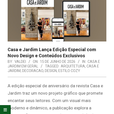
E
ORGANIZAÇÃO
Casa e Jardim Lança Edição Especial com
Novo Design e Conteúdos Exclusivos
BY:
VALDEI
ON:
15 DE JUNHO DE 2026
IN:
CASA E
JARDIM EM GERAL
TAGGED:
ARQUITETURA
,
CASA E
JARDIM
,
DECORACAO
,
DESIGN
,
ESTILO COZY
A edição especial de aniversário da revista Casa e
Jardim traz um novo projeto gráfico que promete
encantar seus leitores. Com um visual mais
moderno e dinâmico, a publicação explora a