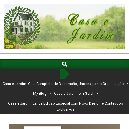
Skip
to
content
CASA
E
Search
Primary
Navigation
JARDIM:
-
Menu
GUIA
Casa e Jardim: Guia Completo de Decoração, Jardinagem e Organização
>
COMPLETO
My Blog
>
Casa e Jardim em Geral
>
DE
Casa e Jardim Lança Edição Especial com Novo Design e Conteúdos
Exclusivos
DECORAÇÃO,
JARDINAGEM