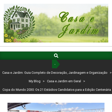
Skip
to
content
CASA
E
Search
Primary
Navigation
JARDIM:
-
Menu
GUIA
Casa e Jardim: Guia Completo de Decoração, Jardinagem e Organização
>
COMPLETO
My Blog
>
Casa e Jardim em Geral
>
DE
Copa do Mundo 2030: Os 21 Estádios Candidatos para a Edição Centenária
DECORAÇÃO,
JARDINAGEM