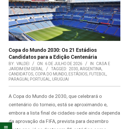
E
ORGANIZAÇÃO
Copa do Mundo 2030: Os 21 Estádios
Candidatos para a Edição Centenária
BY:
VALDEI
ON:
6 DE JULHO DE 2026
IN:
CASA E
JARDIM EM GERAL
TAGGED:
2030
,
ARGENTINA
,
CANDIDATOS
,
COPA DO MUNDO
,
ESTÁDIOS
,
FUTEBOL
,
PARAGUAI
,
PORTUGAL
,
URUGUAI
A Copa do Mundo de 2030, que celebrará o
centenário do torneio, está se aproximando e,
embora a lista final de cidades-sede ainda dependa
da aprovação da FIFA, prevista para dezembro