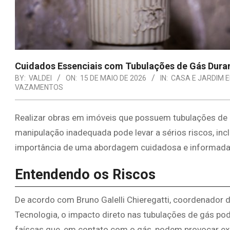
Cuidados Essenciais com Tubulações de Gás Dura
BY:
VALDEI
ON:
15 DE MAIO DE 2026
IN:
CASA E JARDIM 
VAZAMENTOS
Realizar obras em imóveis que possuem tubulações de
manipulação inadequada pode levar a sérios riscos, incl
importância de uma abordagem cuidadosa e informada 
Entendendo os Riscos
De acordo com Bruno Galelli Chieregatti, coordenador 
Tecnologia, o impacto direto nas tubulações de gás 
faíscas que, em contato com o gás, podem provocar expl