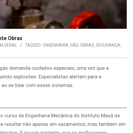
nte Obras
EM GERAL
TAGGED:
ENGENHARIA
,
GÁS
,
OBRAS
,
SEGURANÇA
,
 gás demanda cuidados especiais, uma vez que a
uindo explosões. Especialistas alertam para a
ao se lidar com esses sistemas.
do curso de Engenharia Mecânica do Instituto Mauá de
pode resultar não apenas em vazamentos, mas também em
osões. É crucial, portanto, que os profissionais