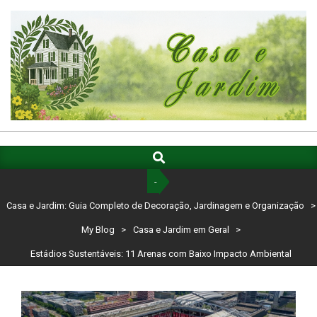
Skip
to
content
CASA
E
Search
Primary
Navigation
JARDIM:
-
Menu
GUIA
Casa e Jardim: Guia Completo de Decoração, Jardinagem e Organização
>
COMPLETO
My Blog
>
Casa e Jardim em Geral
>
DE
Estádios Sustentáveis: 11 Arenas com Baixo Impacto Ambiental
DECORAÇÃO,
JARDINAGEM