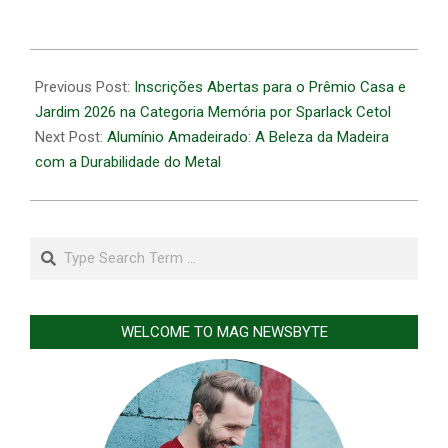
2026-
06-
Previous Post:
Inscrições Abertas para o Prêmio Casa e
18
Jardim 2026 na Categoria Memória por Sparlack Cetol
Next Post:
Alumínio Amadeirado: A Beleza da Madeira
com a Durabilidade do Metal
Search
WELCOME TO MAG NEWSBYTE