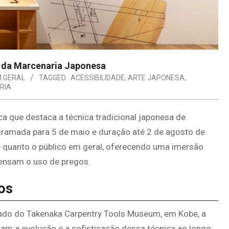
i da Marcenaria Japonesa
M GERAL
TAGGED:
ACESSIBILIDADE
,
ARTE JAPONESA
,
RIA
 que destaca a técnica tradicional japonesa de
ramada para 5 de maio e duração até 2 de agosto de
te quanto o público em geral, oferecendo uma imersão
pensam o uso de pregos.
os
iado do Takenaka Carpentry Tools Museum, em Kobe, a
ram a evolução e a sofisticação dessa técnica ao longo