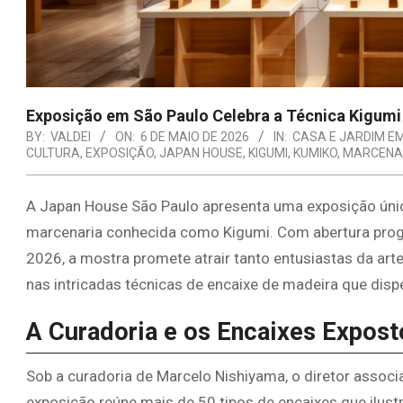
Exposição em São Paulo Celebra a Técnica Kigum
BY:
VALDEI
ON:
6 DE MAIO DE 2026
IN:
CASA E JARDIM E
CULTURA
,
EXPOSIÇÃO
,
JAPAN HOUSE
,
KIGUMI
,
KUMIKO
,
MARCENA
A Japan House São Paulo apresenta uma exposição única
marcenaria conhecida como Kigumi. Com abertura prog
2026, a mostra promete atrair tanto entusiastas da ar
nas intricadas técnicas de encaixe de madeira que dis
A Curadoria e os Encaixes Expost
Sob a curadoria de Marcelo Nishiyama, o diretor assoc
exposição reúne mais de 50 tipos de encaixes que ilust