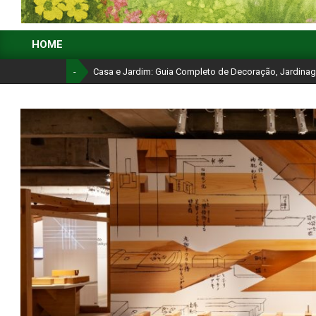
CASA
HOME
E
Primary
Navigation
-
Casa e Jardim: Guia Completo de Decoração, Jardina
JARDIM:
Menu
GUIA
COMPLETO
DE
DECORAÇÃO,
JARDINAGEM
E
ORGANIZAÇÃO