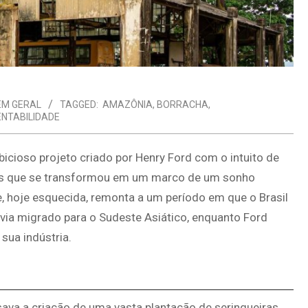
EM GERAL
TAGGED:
AMAZÔNIA
,
BORRACHA
,
NTABILIDADE
icioso projeto criado por Henry Ford com o intuito de
mas que se transformou em um marco de um sonho
e, hoje esquecida, remonta a um período em que o Brasil
avia migrado para o Sudeste Asiático, enquanto Ford
 sua indústria.
sava a criação de uma vasta plantação de seringueiras