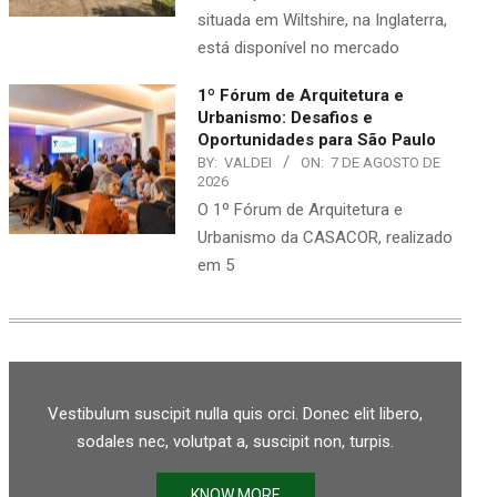
situada em Wiltshire, na Inglaterra,
está disponível no mercado
1º Fórum de Arquitetura e
Urbanismo: Desafios e
Oportunidades para São Paulo
BY:
VALDEI
ON:
7 DE AGOSTO DE
2026
O 1º Fórum de Arquitetura e
Urbanismo da CASACOR, realizado
em 5
Vestibulum suscipit nulla quis orci. Donec elit libero,
sodales nec, volutpat a, suscipit non, turpis.
KNOW MORE