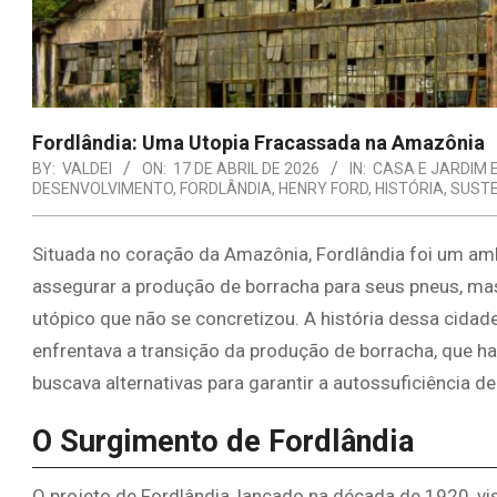
Fordlândia: Uma Utopia Fracassada na Amazônia
BY:
VALDEI
ON:
17 DE ABRIL DE 2026
IN:
CASA E JARDIM 
DESENVOLVIMENTO
,
FORDLÂNDIA
,
HENRY FORD
,
HISTÓRIA
,
SUSTE
Situada no coração da Amazônia, Fordlândia foi um amb
assegurar a produção de borracha para seus pneus, 
utópico que não se concretizou. A história dessa cidad
enfrentava a transição da produção de borracha, que h
buscava alternativas para garantir a autossuficiência de
O Surgimento de Fordlândia
O projeto de Fordlândia, lançado na década de 1920, vi