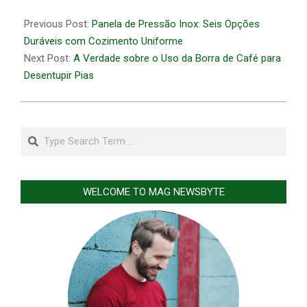
2026-
05-
Previous Post:
Panela de Pressão Inox: Seis Opções
29
Duráveis com Cozimento Uniforme
Next Post:
A Verdade sobre o Uso da Borra de Café para
Desentupir Pias
Search
WELCOME TO MAG NEWSBYTE