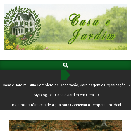
Skip
to
content
CASA
E
Search
Primary
Navigation
JARDIM:
-
Menu
GUIA
Casa e Jardim: Guia Completo de Decoração, Jardinagem e Organização
>
COMPLETO
My Blog
>
Casa e Jardim em Geral
>
DE
6 Garrafas Térmicas de Água para Conservar a Temperatura Ideal
DECORAÇÃO,
JARDINAGEM