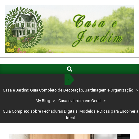
Skip
to
content
CASA
E
Search
Primary
Navigation
JARDIM:
-
Menu
GUIA
Casa e Jardim: Guia Completo de Decoração, Jardinagem e Organização
>
COMPLETO
My Blog
>
Casa e Jardim em Geral
>
DE
Guia Completo sobre Fechaduras Digitais: Modelos e Dicas para Escolher a
Ideal
DECORAÇÃO,
JARDINAGEM