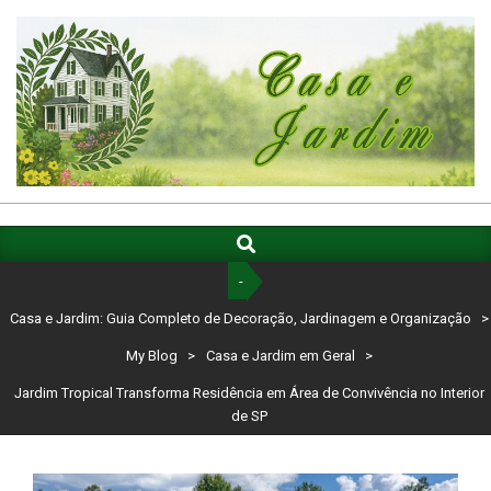
Skip
to
content
CASA
E
Search
Primary
Navigation
JARDIM:
-
Menu
GUIA
Casa e Jardim: Guia Completo de Decoração, Jardinagem e Organização
>
COMPLETO
My Blog
>
Casa e Jardim em Geral
>
DE
Jardim Tropical Transforma Residência em Área de Convivência no Interior
de SP
DECORAÇÃO,
JARDINAGEM