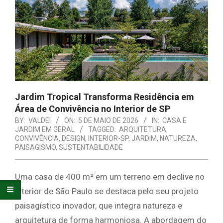
E
ORGANIZAÇÃO
Jardim Tropical Transforma Residência em
Área de Convivência no Interior de SP
BY:
VALDEI
ON:
5 DE MAIO DE 2026
IN:
CASA E
JARDIM EM GERAL
TAGGED:
ARQUITETURA
,
CONVIVÊNCIA
,
DESIGN
,
INTERIOR-SP
,
JARDIM
,
NATUREZA
,
PAISAGISMO
,
SUSTENTABILIDADE
Uma casa de 400 m² em um terreno em declive no
interior de São Paulo se destaca pelo seu projeto
paisagístico inovador, que integra natureza e
arquitetura de forma harmoniosa. A abordagem do