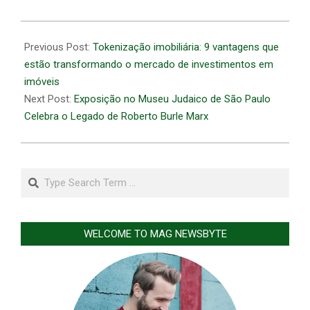
2026-
04-
Previous Post:
Tokenização imobiliária: 9 vantagens que
21
estão transformando o mercado de investimentos em
imóveis
Next Post:
Exposição no Museu Judaico de São Paulo
Celebra o Legado de Roberto Burle Marx
Search
WELCOME TO MAG NEWSBYTE