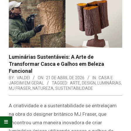
E
ORGANIZAÇÃO
Luminárias Sustentáveis: A Arte de
Transformar Casca e Galhos em Beleza
Funcional
BY:
VALDEI
ON:
21 DE ABRIL DE 2026
IN:
CASA E
JARDIM EM GERAL
TAGGED:
ARTE
,
DESIGN
,
LUMINÁRIAS
,
MJ FRASER
,
NATUREZA
,
SUSTENTABILIDADE
A criatividade e a sustentabilidade se entrelaçam
na obra do designer britânico MJ Fraser, que
encontrou uma maneira inovadora de criar