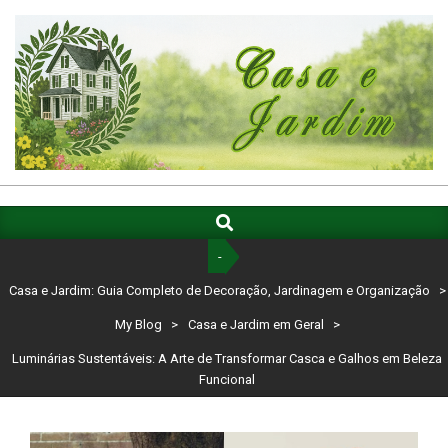
Skip
to
content
CASA
E
Search
Primary
Navigation
JARDIM:
-
Menu
GUIA
Casa e Jardim: Guia Completo de Decoração, Jardinagem e Organização
>
COMPLETO
My Blog
>
Casa e Jardim em Geral
>
DE
Luminárias Sustentáveis: A Arte de Transformar Casca e Galhos em Beleza
Funcional
DECORAÇÃO,
JARDINAGEM