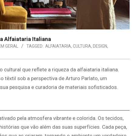
 Alfaiataria Italiana
EM GERAL
TAGGED:
ALFAIATARIA
,
CULTURA
,
DESIGN
,
cultural que reflete a riqueza da alfaiataria italiana.
o têxtil sob a perspectiva de Arturo Parlato, um
sua pesquisa e curadoria de materiais sofisticados.
ativado pela atmosfera vibrante e colorida. Os tecidos,
istórias que vão além das suas superfícies. Cada peça,
sãos que as criaram, tornando o ambiente um verdadeiro