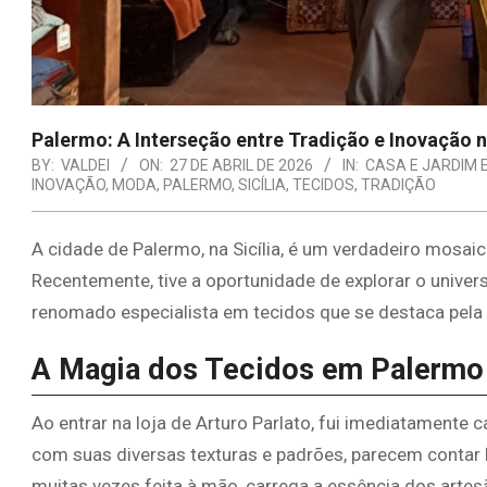
Palermo: A Interseção entre Tradição e Inovação na
BY:
VALDEI
ON:
27 DE ABRIL DE 2026
IN:
CASA E JARDIM 
INOVAÇÃO
,
MODA
,
PALERMO
,
SICÍLIA
,
TECIDOS
,
TRADIÇÃO
A cidade de Palermo, na Sicília, é um verdadeiro mosaico 
Recentemente, tive a oportunidade de explorar o univers
renomado especialista em tecidos que se destaca pela 
A Magia dos Tecidos em Palermo
Ao entrar na loja de Arturo Parlato, fui imediatamente c
com suas diversas texturas e padrões, parecem contar h
muitas vezes feita à mão, carrega a essência dos arte