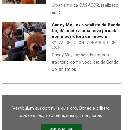
Urbanismo da CASACOR, realizado
em 5
Candy Mel, ex-vocalista da Banda
Uó, dá início a uma nova jornada
como corretora de imóveis
BY:
VALDEI
ON:
7 DE AGOSTO DE
2026
Candy Mel, conhecida por sua
trajetória como vocalista da Banda
Uó, anunciou
Vestibulum suscipit nulla quis orci. Donec elit libero,
sodales nec, volutpat a, suscipit non, turpis.
KNOW MORE