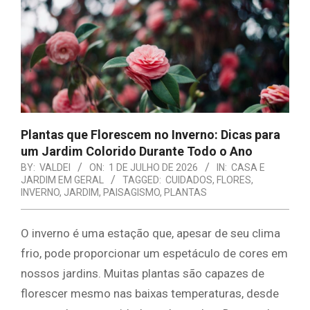
E
ORGANIZAÇÃO
Plantas que Florescem no Inverno: Dicas para
um Jardim Colorido Durante Todo o Ano
BY:
VALDEI
ON:
1 DE JULHO DE 2026
IN:
CASA E
JARDIM EM GERAL
TAGGED:
CUIDADOS
,
FLORES
,
INVERNO
,
JARDIM
,
PAISAGISMO
,
PLANTAS
O inverno é uma estação que, apesar de seu clima
frio, pode proporcionar um espetáculo de cores em
nossos jardins. Muitas plantas são capazes de
florescer mesmo nas baixas temperaturas, desde