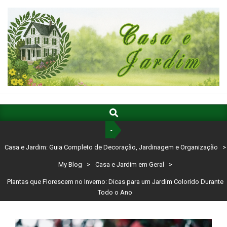
Skip
to
content
CASA
E
Search
Primary
Navigation
JARDIM:
-
Menu
GUIA
Casa e Jardim: Guia Completo de Decoração, Jardinagem e Organização
>
COMPLETO
My Blog
>
Casa e Jardim em Geral
>
DE
Plantas que Florescem no Inverno: Dicas para um Jardim Colorido Durante
Todo o Ano
DECORAÇÃO,
JARDINAGEM