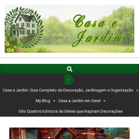
Skip
to
content
CASA
E
Search
Primary
Navigation
JARDIM:
-
Menu
GUIA
Casa e Jardim: Guia Completo de Decoração, Jardinagem e Organização
>
COMPLETO
My Blog
>
Casa e Jardim em Geral
>
DE
Oito Quartos Icônicos de Séries que Inspiram Decorações
DECORAÇÃO,
JARDINAGEM