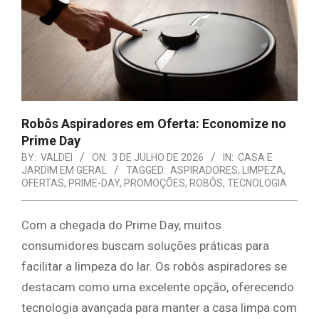
E
ORGANIZAÇÃO
Robôs Aspiradores em Oferta: Economize no
Prime Day
BY:
VALDEI
ON:
3 DE JULHO DE 2026
IN:
CASA E
JARDIM EM GERAL
TAGGED:
ASPIRADORES
,
LIMPEZA
,
OFERTAS
,
PRIME-DAY
,
PROMOÇÕES
,
ROBÔS
,
TECNOLOGIA
Com a chegada do Prime Day, muitos
consumidores buscam soluções práticas para
facilitar a limpeza do lar. Os robôs aspiradores se
destacam como uma excelente opção, oferecendo
tecnologia avançada para manter a casa limpa com