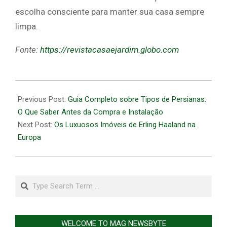
escolha consciente para manter sua casa sempre
limpa.
Fonte:
https://revistacasaejardim.globo.com
2026-
07-
Previous Post:
Guia Completo sobre Tipos de Persianas:
03
O Que Saber Antes da Compra e Instalação
Next Post:
Os Luxuosos Imóveis de Erling Haaland na
Europa
Search
WELCOME TO MAG NEWSBYTE