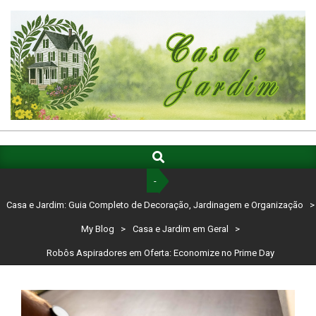
Skip
to
content
CASA
E
Search
Primary
Navigation
JARDIM:
-
Menu
GUIA
Casa e Jardim: Guia Completo de Decoração, Jardinagem e Organização
>
COMPLETO
My Blog
>
Casa e Jardim em Geral
>
DE
Robôs Aspiradores em Oferta: Economize no Prime Day
DECORAÇÃO,
JARDINAGEM