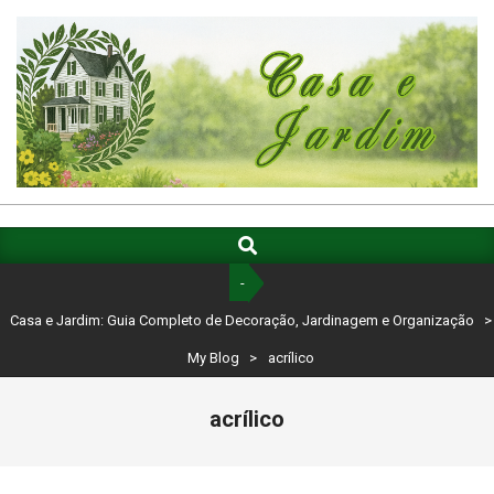
Skip
to
content
CASA
E
Search
Primary
Navigation
JARDIM:
-
Menu
GUIA
Casa e Jardim: Guia Completo de Decoração, Jardinagem e Organização
>
COMPLETO
My Blog
>
acrílico
DE
acrílico
DECORAÇÃO,
JARDINAGEM