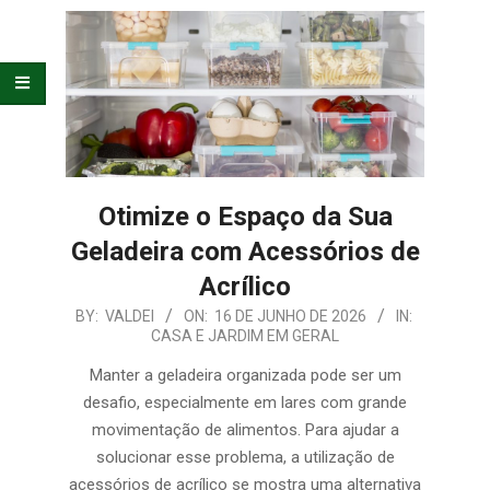
E
ORGANIZAÇÃO
Otimize o Espaço da Sua
Geladeira com Acessórios de
Acrílico
2026-
BY:
VALDEI
ON:
16 DE JUNHO DE 2026
IN:
CASA E JARDIM EM GERAL
06-
16
Manter a geladeira organizada pode ser um
desafio, especialmente em lares com grande
movimentação de alimentos. Para ajudar a
solucionar esse problema, a utilização de
acessórios de acrílico se mostra uma alternativa