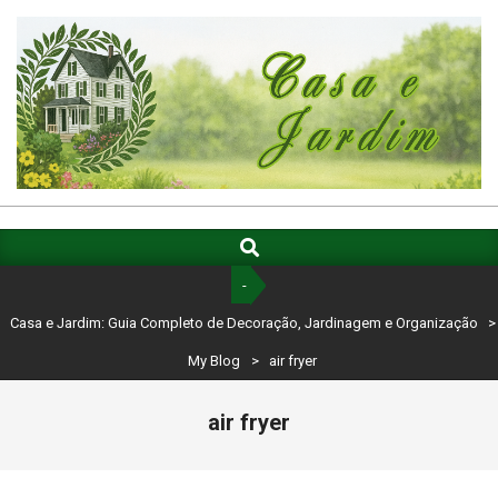
Skip
to
content
CASA
E
Search
Primary
Navigation
JARDIM:
-
Menu
GUIA
Casa e Jardim: Guia Completo de Decoração, Jardinagem e Organização
>
COMPLETO
My Blog
>
air fryer
DE
air fryer
DECORAÇÃO,
JARDINAGEM