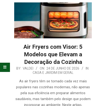
E
ORGANIZAÇÃO
Air Fryers com Visor: 5
Modelos que Elevam a
Decoração da Cozinha
2026-
BY:
VALDEI
ON:
24 DE JUNHO DE 2026
IN:
CASA E JARDIM EM GERAL
06-
24
As air fryers têm se tornado cada vez mais
populares nas cozinhas modernas, não apenas
pela sua eficiência em preparar alimentos
saudáveis, mas também pelo design que podem
incorporar ao ambiente. Neste artigo,