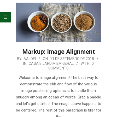
E
ORGANIZAÇÃO
Markup: Image Alignment
2018-
BY:
VALDEI
ON:
11 DE SETEMBRO DE 2018
IN:
CASA E JARDIM EM GERAL
WITH:
0
09-
COMMENTS
11
Welcome to image alignment! The best way to
demonstrate the ebb and flow of the various
image positioning options is to nestle them
snuggly among an ocean of words. Grab a paddle
and let’s get started. The image above happens to
be centered. The rest of this paragraph is filler for
the