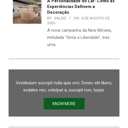
A Personalidade do Lar: Como as
Experiências Definem a
Decoração
BY:
VALDEI
ON:
6 DE AGOSTO DE
2026
A nova campanha da New Móveis,
intitulada "Sinta a Liberdade", traz
uma
Vestibulum suscipit nulla quis orci. Donec elit libero,
sodales nec, volutpat a, suscipit non, turpis.
KNOW MORE