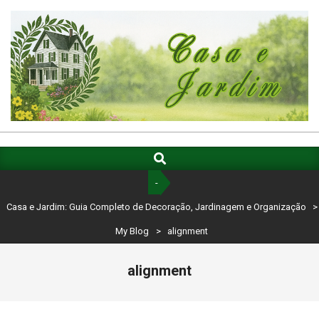
Skip
to
content
CASA
E
Search
Primary
Navigation
JARDIM:
-
Menu
GUIA
Casa e Jardim: Guia Completo de Decoração, Jardinagem e Organização
>
COMPLETO
My Blog
>
alignment
DE
alignment
DECORAÇÃO,
JARDINAGEM