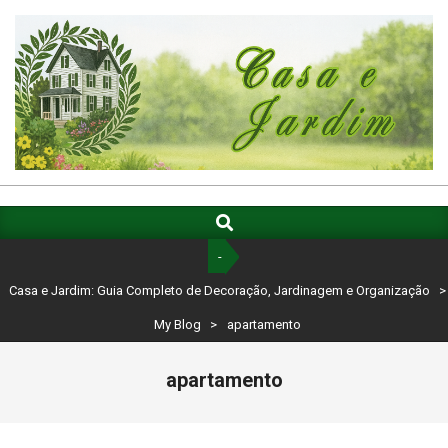
Skip
to
content
CASA
E
Search
Primary
Navigation
JARDIM:
-
Menu
GUIA
Casa e Jardim: Guia Completo de Decoração, Jardinagem e Organização
>
COMPLETO
My Blog
>
apartamento
DE
apartamento
DECORAÇÃO,
JARDINAGEM