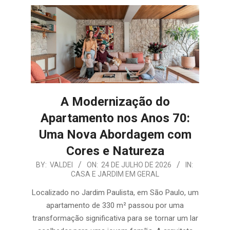
E
ORGANIZAÇÃO
A Modernização do
Apartamento nos Anos 70:
Uma Nova Abordagem com
Cores e Natureza
2026-
BY:
VALDEI
ON:
24 DE JULHO DE 2026
IN:
CASA E JARDIM EM GERAL
07-
24
Localizado no Jardim Paulista, em São Paulo, um
apartamento de 330 m² passou por uma
transformação significativa para se tornar um lar