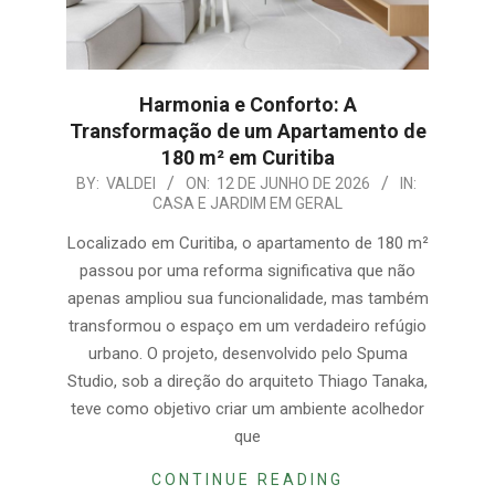
Harmonia e Conforto: A
Transformação de um Apartamento de
180 m² em Curitiba
2026-
BY:
VALDEI
ON:
12 DE JUNHO DE 2026
IN:
CASA E JARDIM EM GERAL
06-
12
Localizado em Curitiba, o apartamento de 180 m²
passou por uma reforma significativa que não
apenas ampliou sua funcionalidade, mas também
transformou o espaço em um verdadeiro refúgio
urbano. O projeto, desenvolvido pelo Spuma
Studio, sob a direção do arquiteto Thiago Tanaka,
teve como objetivo criar um ambiente acolhedor
que
CONTINUE READING