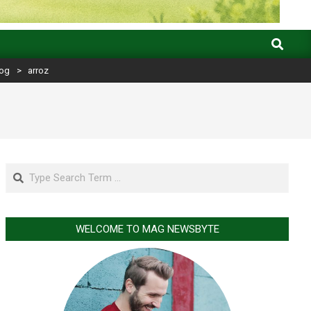
Search
log
>
arroz
Search
WELCOME TO MAG NEWSBYTE