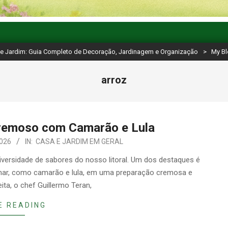
e Jardim: Guia Completo de Decoração, Jardinagem e Organização
>
My B
arroz
Cremoso com Camarão e Lula
2026
IN:
CASA E JARDIM EM GERAL
diversidade de sabores do nosso litoral. Um dos destaques é
 mar, como camarão e lula, em uma preparação cremosa e
ita, o chef Guillermo Teran,
E READING