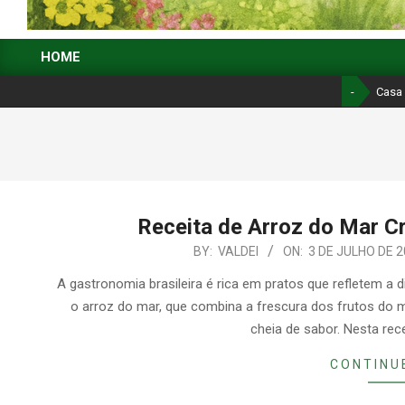
CASA
HOME
E
Primary
Navigation
-
Casa 
JARDIM:
Menu
GUIA
COMPLETO
DE
DECORAÇÃO,
Receita de Arroz do Mar 
2026-
BY:
VALDEI
ON:
3 DE JULHO DE 
JARDINAGEM
07-
A gastronomia brasileira é rica em pratos que refletem a 
E
03
o arroz do mar, que combina a frescura dos frutos do
ORGANIZAÇÃO
cheia de sabor. Nesta rece
CONTINU