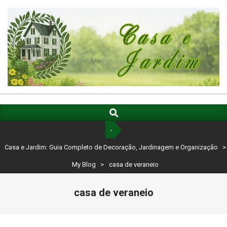
Skip
to
content
CASA
E
Search
Primary
Navigation
JARDIM:
-
Menu
GUIA
Casa e Jardim: Guia Completo de Decoração, Jardinagem e Organização
>
COMPLETO
My Blog
>
casa de veraneio
DE
casa de veraneio
DECORAÇÃO,
JARDINAGEM