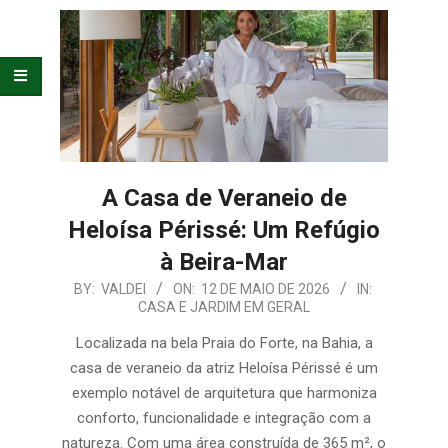
E
ORGANIZAÇÃO
A Casa de Veraneio de
Heloísa Périssé: Um Refúgio
à Beira-Mar
2026-
BY:
VALDEI
ON:
12 DE MAIO DE 2026
IN:
CASA E JARDIM EM GERAL
05-
12
Localizada na bela Praia do Forte, na Bahia, a
casa de veraneio da atriz Heloísa Périssé é um
exemplo notável de arquitetura que harmoniza
conforto, funcionalidade e integração com a
natureza. Com uma área construída de 365 m², o