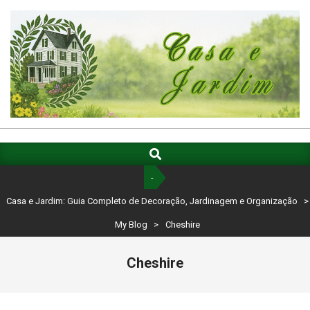
Skip
to
content
CASA
E
Search
Primary
Navigation
JARDIM:
-
Menu
GUIA
Casa e Jardim: Guia Completo de Decoração, Jardinagem e Organização
>
COMPLETO
My Blog
>
Cheshire
DE
Cheshire
DECORAÇÃO,
JARDINAGEM