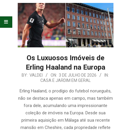
E
ORGANIZAÇÃO
Os Luxuosos Imóveis de
Erling Haaland na Europa
2026-
BY:
VALDEI
ON:
3 DE JULHO DE 2026
IN:
CASA E JARDIM EM GERAL
07-
03
Erling Haaland, o prodígio do futebol norueguês,
não se destaca apenas em campo, mas também
fora dele, acumulando uma impressionante
coleção de imóveis na Europa. Desde sua
primeira aquisição em Málaga até sua recente
mansão em Cheshire, cada propriedade reflete