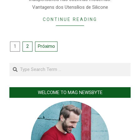
Vantagens dos Utensílios de Silicone
CONTINUE READING
Paginação
1
2
Próximo
de
posts
Search
WELCOME TO MAG NEWSBYTE