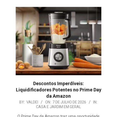
Descontos Imperdíveis:
Liquidificadores Potentes no Prime Day
da Amazon
2026-
BY:
VALDEI
ON:
7 DE JULHO DE 2026
IN:
CASA E JARDIM EM GERAL
07-
07
O Prime Day da Amazon traz uma oportunidade