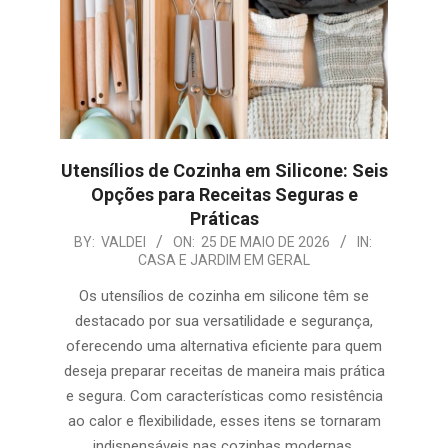
Utensílios de Cozinha em Silicone: Seis
Opções para Receitas Seguras e
Práticas
2026-
BY:
VALDEI
ON:
25 DE MAIO DE 2026
IN:
CASA E JARDIM EM GERAL
05-
25
Os utensílios de cozinha em silicone têm se
destacado por sua versatilidade e segurança,
oferecendo uma alternativa eficiente para quem
deseja preparar receitas de maneira mais prática
e segura. Com características como resistência
ao calor e flexibilidade, esses itens se tornaram
indispensáveis nas cozinhas modernas.