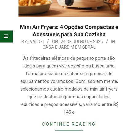
Mini Air Fryers: 4 Opções Compactas e
Acessíveis para Sua Cozinha
2026-
BY:
VALDEI
ON:
24 DE JULHO DE 2026
IN:
CASA E JARDIM EM GERAL
07-
24
As fritadeiras elétricas de pequeno porte são
ideais para quem vive sozinho ou busca uma
forma prática de cozinhar sem precisar de
equipamentos volumosos. Com isso em mente,
selecionamos quatro modelos de mini air fryers
que se destacam por suas capacidades
reduzidas e preços acessíveis, variando entre R$
145 e
CONTINUE READING