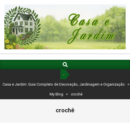
Skip
to
content
CASA
E
Search
Primary
Navigation
JARDIM:
-
Menu
GUIA
Casa e Jardim: Guia Completo de Decoração, Jardinagem e Organização
>
COMPLETO
My Blog
>
crochê
DE
crochê
DECORAÇÃO,
JARDINAGEM