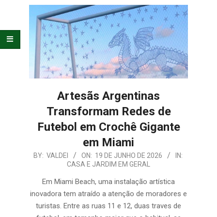
E
ORGANIZAÇÃO
Artesãs Argentinas
Transformam Redes de
Futebol em Crochê Gigante
em Miami
2026-
BY:
VALDEI
ON:
19 DE JUNHO DE 2026
IN:
CASA E JARDIM EM GERAL
06-
19
Em Miami Beach, uma instalação artística
inovadora tem atraído a atenção de moradores e
turistas. Entre as ruas 11 e 12, duas traves de