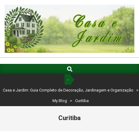
Skip
to
content
CASA
E
Search
Primary
Navigation
JARDIM:
-
Menu
GUIA
Casa e Jardim: Guia Completo de Decoração, Jardinagem e Organização
>
COMPLETO
My Blog
>
Curitiba
DE
Curitiba
DECORAÇÃO,
JARDINAGEM