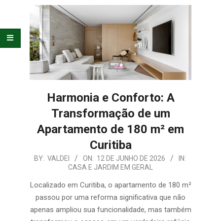
E
ORGANIZAÇÃO
Harmonia e Conforto: A
Transformação de um
Apartamento de 180 m² em
Curitiba
2026-
BY:
VALDEI
ON:
12 DE JUNHO DE 2026
IN:
CASA E JARDIM EM GERAL
06-
12
Localizado em Curitiba, o apartamento de 180 m²
passou por uma reforma significativa que não
apenas ampliou sua funcionalidade, mas também