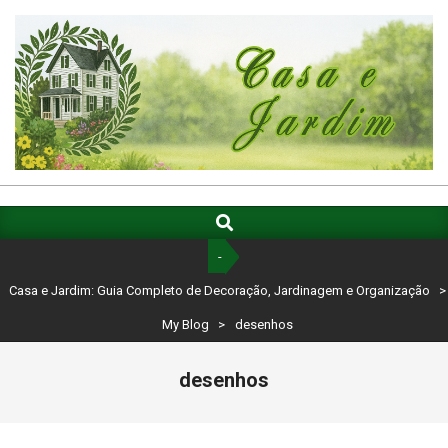
Skip
to
content
CASA
E
Search
Primary
Navigation
JARDIM:
-
Menu
GUIA
Casa e Jardim: Guia Completo de Decoração, Jardinagem e Organização
>
COMPLETO
My Blog
>
desenhos
DE
desenhos
DECORAÇÃO,
JARDINAGEM