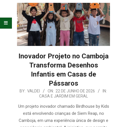
E
ORGANIZAÇÃO
Inovador Projeto no Camboja
Transforma Desenhos
Infantis em Casas de
Pássaros
2026-
BY:
VALDEI
ON:
22 DE JUNHO DE 2026
IN:
CASA E JARDIM EM GERAL
06-
22
Um projeto inovador chamado Birdhouse by Kids
está envolvendo crianças de Siem Reap, no
Camboja, em uma experiência única de design e