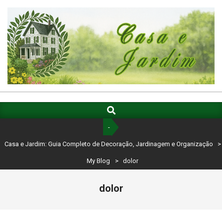
Skip
to
content
CASA
E
Search
Primary
Navigation
JARDIM:
-
Menu
GUIA
Casa e Jardim: Guia Completo de Decoração, Jardinagem e Organização
>
COMPLETO
My Blog
>
dolor
DE
dolor
DECORAÇÃO,
JARDINAGEM