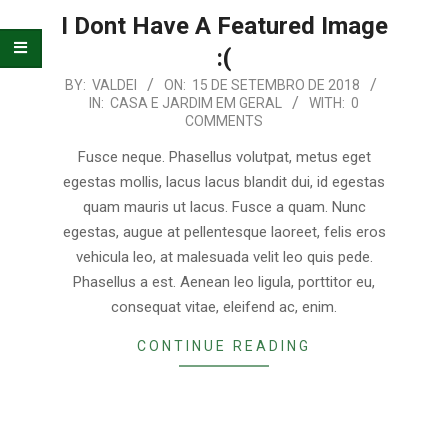
E
I Dont Have A Featured Image
ORGANIZAÇÃO
:(
2018-
BY:
VALDEI
ON:
15 DE SETEMBRO DE 2018
IN:
CASA E JARDIM EM GERAL
WITH:
0
09-
COMMENTS
15
Fusce neque. Phasellus volutpat, metus eget
egestas mollis, lacus lacus blandit dui, id egestas
quam mauris ut lacus. Fusce a quam. Nunc
egestas, augue at pellentesque laoreet, felis eros
vehicula leo, at malesuada velit leo quis pede.
Phasellus a est. Aenean leo ligula, porttitor eu,
consequat vitae, eleifend ac, enim.
CONTINUE READING