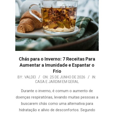
Chás para o Inverno: 7 Receitas Para
Aumentar a Imunidade e Espantar o
Frio
2026-
BY:
VALDEI
ON:
25 DE JUNHO DE 2026
IN:
CASA E JARDIM EM GERAL
06-
25
Durante o inverno, é comum o aumento de
doenças respiratórias, levando muitas pessoas a
buscarem chás como uma alternativa para
hidratação e alívio de desconfortos. Segundo