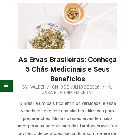
E
ORGANIZAÇÃO
As Ervas Brasileiras: Conheça
5 Chás Medicinais e Seus
Benefícios
2026-
BY:
VALDEI
ON:
9 DE JULHO DE 2026
IN:
CASA E JARDIM EM GERAL
07-
09
O Brasil é um país rico em biodiversidade, e essa
variedade se reflete nas plantas utilizadas para
preparar chás. Muitas dessas ervas têm sido
incorporadas ao cotidiano das famílias brasileiras
ao longo de gerações, segundo a sommelière de