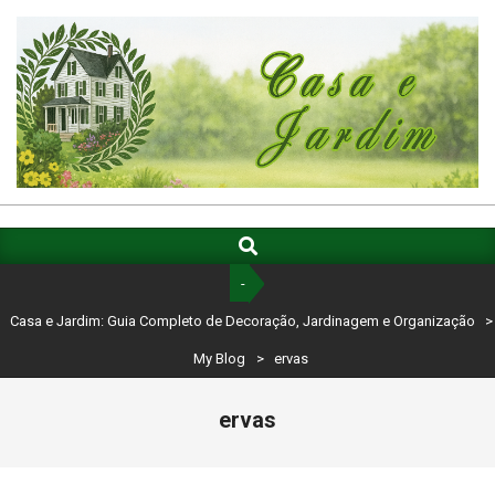
Skip
to
content
CASA
E
Search
Primary
Navigation
JARDIM:
-
Menu
GUIA
Casa e Jardim: Guia Completo de Decoração, Jardinagem e Organização
>
COMPLETO
My Blog
>
ervas
DE
ervas
DECORAÇÃO,
JARDINAGEM