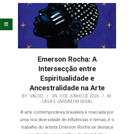
E
ORGANIZAÇÃO
Emerson Rocha: A
Intersecção entre
Espiritualidade e
Ancestralidade na Arte
2026-
BY:
VALDEI
ON:
5 DE JUNHO DE 2026
IN:
CASA E JARDIM EM GERAL
06-
05
A arte contemporânea brasileira é marcada por
uma rica diversidade de influências e temas, e o
trabalho do artista Emerson Rocha se destaca