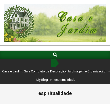
Skip
to
content
CASA
E
Search
Primary
Navigation
JARDIM:
-
Menu
GUIA
Casa e Jardim: Guia Completo de Decoração, Jardinagem e Organização
>
COMPLETO
My Blog
>
espiritualidade
DE
espiritualidade
DECORAÇÃO,
JARDINAGEM