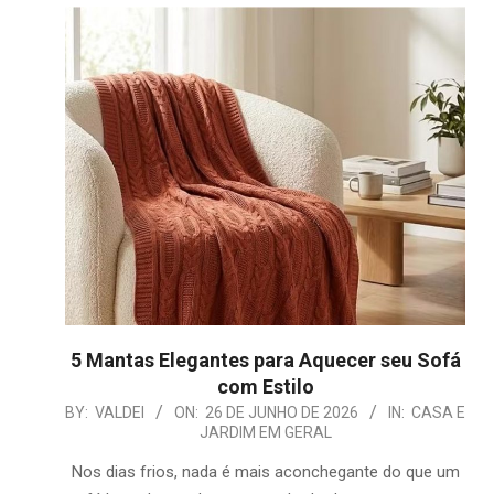
5 Mantas Elegantes para Aquecer seu Sofá
com Estilo
2026-
BY:
VALDEI
ON:
26 DE JUNHO DE 2026
IN:
CASA E
JARDIM EM GERAL
06-
26
Nos dias frios, nada é mais aconchegante do que um