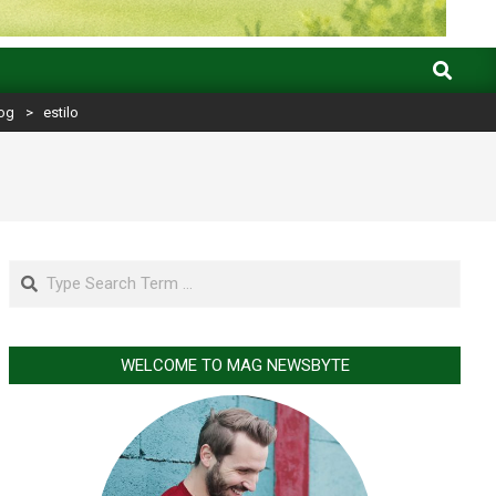
Search
og
>
estilo
Search
WELCOME TO MAG NEWSBYTE