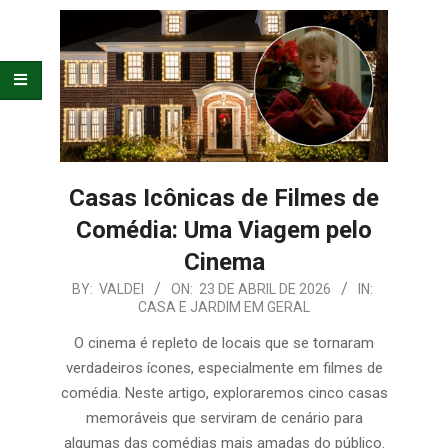
E
ORGANIZAÇÃO
Casas Icônicas de Filmes de
Comédia: Uma Viagem pelo
Cinema
2026-
BY:
VALDEI
ON:
23 DE ABRIL DE 2026
IN:
CASA E JARDIM EM GERAL
04-
23
O cinema é repleto de locais que se tornaram
verdadeiros ícones, especialmente em filmes de
comédia. Neste artigo, exploraremos cinco casas
memoráveis que serviram de cenário para
algumas das comédias mais amadas do público.