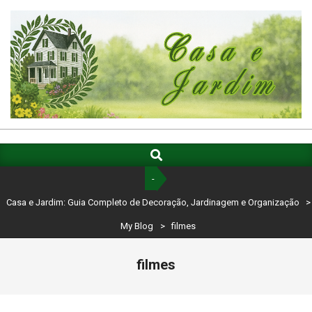
Skip
to
content
CASA
E
Search
Primary
Navigation
JARDIM:
-
Menu
GUIA
Casa e Jardim: Guia Completo de Decoração, Jardinagem e Organização
>
COMPLETO
My Blog
>
filmes
DE
filmes
DECORAÇÃO,
JARDINAGEM