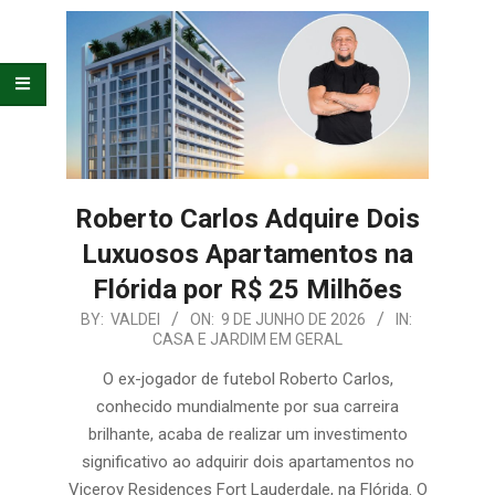
E
ORGANIZAÇÃO
Roberto Carlos Adquire Dois
Luxuosos Apartamentos na
Flórida por R$ 25 Milhões
2026-
BY:
VALDEI
ON:
9 DE JUNHO DE 2026
IN:
CASA E JARDIM EM GERAL
06-
09
O ex-jogador de futebol Roberto Carlos,
conhecido mundialmente por sua carreira
brilhante, acaba de realizar um investimento
significativo ao adquirir dois apartamentos no
Viceroy Residences Fort Lauderdale, na Flórida. O