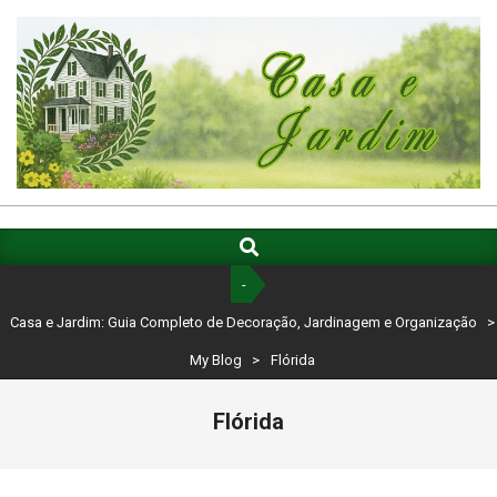
Skip
to
content
CASA
E
Search
Primary
Navigation
JARDIM:
-
Menu
GUIA
Casa e Jardim: Guia Completo de Decoração, Jardinagem e Organização
>
COMPLETO
My Blog
>
Flórida
DE
Flórida
DECORAÇÃO,
JARDINAGEM