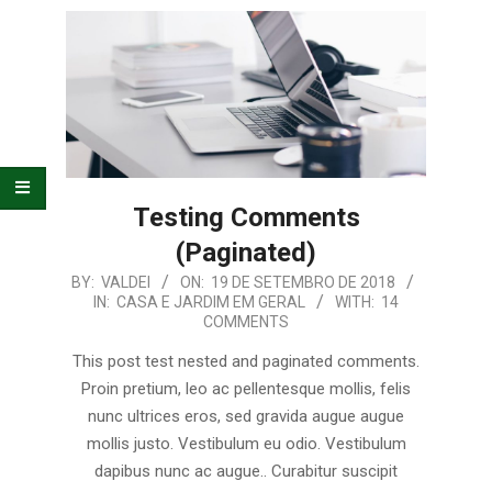
E
ORGANIZAÇÃO
Testing Comments
(Paginated)
2018-
BY:
VALDEI
ON:
19 DE SETEMBRO DE 2018
IN:
CASA E JARDIM EM GERAL
WITH:
14
09-
COMMENTS
19
This post test nested and paginated comments.
Proin pretium, leo ac pellentesque mollis, felis
nunc ultrices eros, sed gravida augue augue
mollis justo. Vestibulum eu odio. Vestibulum
dapibus nunc ac augue.. Curabitur suscipit