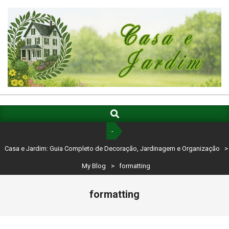
Skip
to
content
CASA
E
Search
Primary
Navigation
JARDIM:
-
Menu
GUIA
Casa e Jardim: Guia Completo de Decoração, Jardinagem e Organização
>
COMPLETO
My Blog
>
formatting
DE
formatting
DECORAÇÃO,
JARDINAGEM