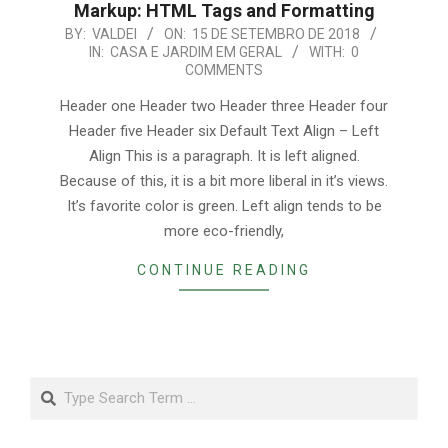
Markup: HTML Tags and Formatting
2018-
BY:
VALDEI
ON:
15 DE SETEMBRO DE 2018
IN:
CASA E JARDIM EM GERAL
WITH:
0
09-
COMMENTS
15
Header one Header two Header three Header four
Header five Header six Default Text Align – Left
Align This is a paragraph. It is left aligned.
Because of this, it is a bit more liberal in it’s views.
It’s favorite color is green. Left align tends to be
more eco-friendly,
CONTINUE READING
Search