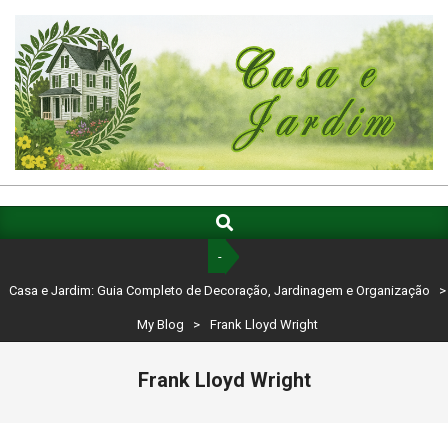
Skip
to
content
CASA
E
Search
Primary
Navigation
JARDIM:
-
Menu
GUIA
Casa e Jardim: Guia Completo de Decoração, Jardinagem e Organização
>
COMPLETO
My Blog
>
Frank Lloyd Wright
DE
Frank Lloyd Wright
DECORAÇÃO,
JARDINAGEM