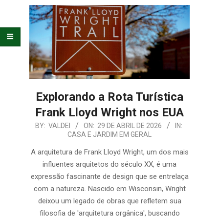
E
ORGANIZAÇÃO
Explorando a Rota Turística
Frank Lloyd Wright nos EUA
2026-
BY:
VALDEI
ON:
29 DE ABRIL DE 2026
IN:
CASA E JARDIM EM GERAL
04-
29
A arquitetura de Frank Lloyd Wright, um dos mais
influentes arquitetos do século XX, é uma
expressão fascinante de design que se entrelaça
com a natureza. Nascido em Wisconsin, Wright
deixou um legado de obras que refletem sua
filosofia de 'arquitetura orgânica', buscando