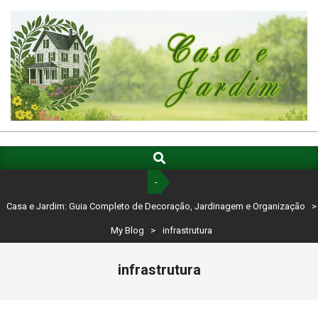
Skip
to
content
CASA
E
Search
Primary
Navigation
JARDIM:
-
Menu
GUIA
Casa e Jardim: Guia Completo de Decoração, Jardinagem e Organização
>
COMPLETO
My Blog
>
infrastrutura
DE
infrastrutura
DECORAÇÃO,
JARDINAGEM