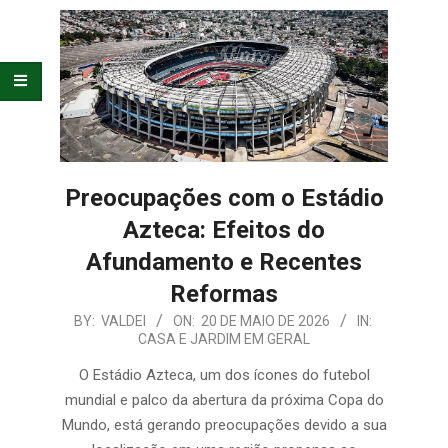
E
ORGANIZAÇÃO
Preocupações com o Estádio
Azteca: Efeitos do
Afundamento e Recentes
Reformas
2026-
BY:
VALDEI
ON:
20 DE MAIO DE 2026
IN:
CASA E JARDIM EM GERAL
05-
20
O Estádio Azteca, um dos ícones do futebol
mundial e palco da abertura da próxima Copa do
Mundo, está gerando preocupações devido a sua