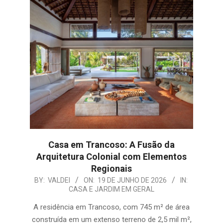
Casa em Trancoso: A Fusão da
Arquitetura Colonial com Elementos
Regionais
2026-
BY:
VALDEI
ON:
19 DE JUNHO DE 2026
IN:
CASA E JARDIM EM GERAL
06-
19
A residência em Trancoso, com 745 m² de área
construída em um extenso terreno de 2,5 mil m²,