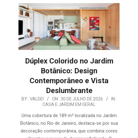
E
ORGANIZAÇÃO
Dúplex Colorido no Jardim
Botânico: Design
Contemporâneo e Vista
Deslumbrante
2026-
BY:
VALDEI
ON:
30 DE JULHO DE 2026
IN:
CASA E JARDIM EM GERAL
07-
30
Uma cobertura de 189 m² localizada no Jardim
Botânico, no Rio de Janeiro, destaca-se por sua
decoração contemporânea, que combina cores