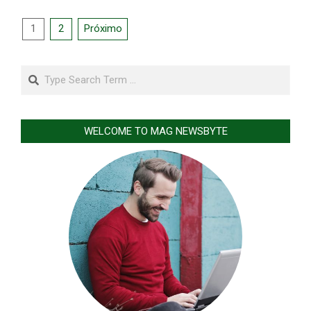
Paginação
1
2
Próximo
de
posts
Search
WELCOME TO MAG NEWSBYTE