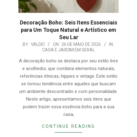
Decoração Boho: Seis Itens Essenciais
para Um Toque Natural e Artístico em
Seu Lar
2026-
BY:
VALDEI
ON:
26 DE MAIO DE 2026
IN:
CASA E JARDIM EM GERAL
05-
26
A decoração boho se destaca por seu estilo livre
e acolhedor, que combina elementos naturais,
referências étnicas, hippies e vintage. Este estilo
se tornou tendência entre aqueles que buscam
um ambiente descontraído e com personalidade.
Neste artigo, apresentamos seis itens que
podem trazer essa essência boho para a sua
casa,
CONTINUE READING