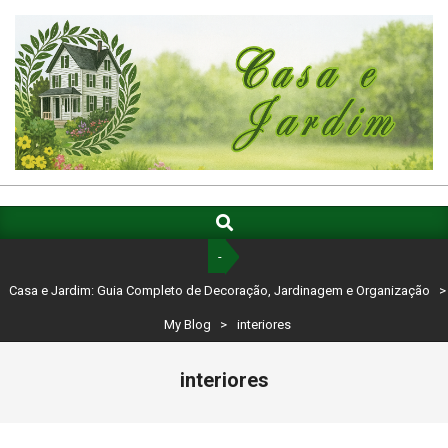
Skip
to
content
CASA
E
Search
Primary
Navigation
JARDIM:
-
Menu
GUIA
Casa e Jardim: Guia Completo de Decoração, Jardinagem e Organização
>
COMPLETO
My Blog
>
interiores
DE
interiores
DECORAÇÃO,
JARDINAGEM