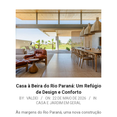
Casa à Beira do Rio Paraná: Um Refúgio
de Design e Conforto
2026-
BY:
VALDEI
ON:
22 DE MAIO DE 2026
IN:
CASA E JARDIM EM GERAL
05-
22
Às margens do Rio Paraná, uma nova construção