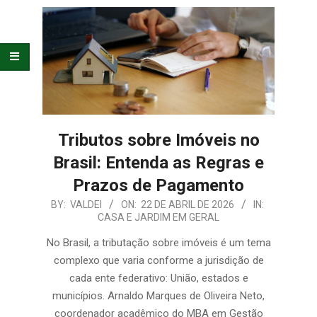
E
ORGANIZAÇÃO
Tributos sobre Imóveis no
Brasil: Entenda as Regras e
Prazos de Pagamento
2026-
BY:
VALDEI
ON:
22 DE ABRIL DE 2026
IN:
CASA E JARDIM EM GERAL
04-
22
No Brasil, a tributação sobre imóveis é um tema
complexo que varia conforme a jurisdição de
cada ente federativo: União, estados e
municípios. Arnaldo Marques de Oliveira Neto,
coordenador acadêmico do MBA em Gestão