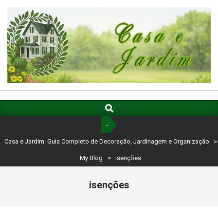
Skip
to
content
CASA
E
Search
Primary
Navigation
JARDIM:
-
Menu
GUIA
Casa e Jardim: Guia Completo de Decoração, Jardinagem e Organização
>
COMPLETO
My Blog
>
isenções
DE
isenções
DECORAÇÃO,
JARDINAGEM