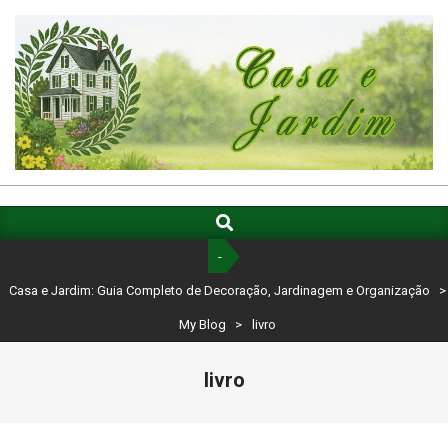
Skip
to
content
CASA
E
Search
Primary
Navigation
JARDIM:
-
Menu
GUIA
Casa e Jardim: Guia Completo de Decoração, Jardinagem e Organização
>
COMPLETO
My Blog
>
livro
DE
livro
DECORAÇÃO,
JARDINAGEM