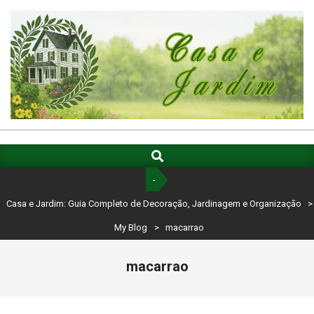
Skip
to
content
CASA
E
Search
Primary
Navigation
JARDIM:
-
Menu
GUIA
Casa e Jardim: Guia Completo de Decoração, Jardinagem e Organização
>
COMPLETO
My Blog
>
macarrao
DE
macarrao
DECORAÇÃO,
JARDINAGEM