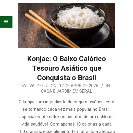
E
ORGANIZAÇÃO
Konjac: O Baixo Calórico
Tesouro Asiático que
Conquista o Brasil
2026-
BY:
VALDEI
ON:
17 DE ABRIL DE 2026
IN:
CASA E JARDIM EM GERAL
04-
17
O konjac, um ingrediente de origem asiática, está
se tornando cada vez mais popular no Brasil,
especialmente entre os adeptos de um estilo de
vida saudável. Com apenas 10 calorias a cada
100 gramas, esse alimento tem atraído a atenção