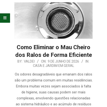
E
ORGANIZAÇÃO
Como Eliminar o Mau Cheiro
dos Ralos de Forma Eficiente
2026-
BY:
VALDEI
ON:
9 DE JUNHO DE 2026
IN:
CASA E JARDIM EM GERAL
06-
09
Os odores desagradáveis que emanam dos ralos
são um problema comum em muitas residências.
Embora muitas vezes sejam associados à falta
de higiene, suas causas podem ser mais
complexas, envolvendo questões relacionadas
ao sistema hidráulico e ao acúmulo de resíduos