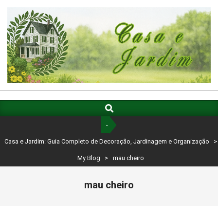
Skip
to
content
CASA
E
Search
Primary
Navigation
JARDIM:
-
Menu
GUIA
Casa e Jardim: Guia Completo de Decoração, Jardinagem e Organização
>
COMPLETO
My Blog
>
mau cheiro
DE
mau cheiro
DECORAÇÃO,
JARDINAGEM