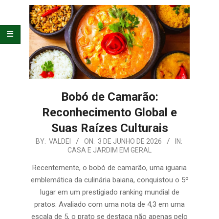
E
ORGANIZAÇÃO
Bobó de Camarão:
Reconhecimento Global e
Suas Raízes Culturais
2026-
BY:
VALDEI
ON:
3 DE JUNHO DE 2026
IN:
CASA E JARDIM EM GERAL
06-
03
Recentemente, o bobó de camarão, uma iguaria
emblemática da culinária baiana, conquistou o 5º
lugar em um prestigiado ranking mundial de
pratos. Avaliado com uma nota de 4,3 em uma
escala de 5, o prato se destaca não apenas pelo