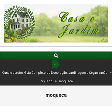
Skip
to
content
CASA
E
Search
Primary
Navigation
JARDIM:
-
Menu
GUIA
Casa e Jardim: Guia Completo de Decoração, Jardinagem e Organização
>
COMPLETO
My Blog
>
moqueca
DE
moqueca
DECORAÇÃO,
JARDINAGEM