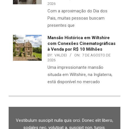
2026
Com a aproximação do Dia dos
Pais, muitas pessoas buscam
presentes que
Mansão Histórica em Wiltshire
com Conexões Cinematográficas
à Venda por R$ 10 Milhões
BY:
VALDEI
ON:
7 DE AGOSTO DE
2026
Uma impressionante mansão
situada em Wiltshire, na Inglaterra,
está disponível no mercado
Vestibulum suscipit nulla quis orci. Donec elit libero,
sodales nec, volutpat a, suscipit non, turpis.