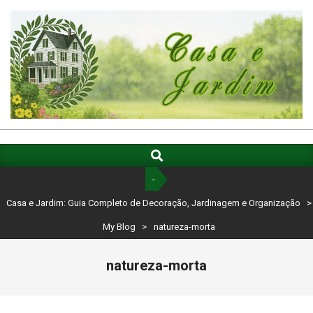
Skip
to
content
CASA
E
Search
Primary
Navigation
JARDIM:
-
Menu
GUIA
Casa e Jardim: Guia Completo de Decoração, Jardinagem e Organização
>
COMPLETO
My Blog
>
natureza-morta
DE
natureza-morta
DECORAÇÃO,
JARDINAGEM