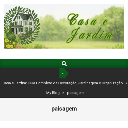
Skip
to
content
CASA
E
Search
Primary
Navigation
JARDIM:
-
Menu
GUIA
Casa e Jardim: Guia Completo de Decoração, Jardinagem e Organização
>
COMPLETO
My Blog
>
paisagem
DE
paisagem
DECORAÇÃO,
JARDINAGEM