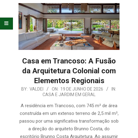
E
ORGANIZAÇÃO
Casa em Trancoso: A Fusão
da Arquitetura Colonial com
Elementos Regionais
2026-
BY:
VALDEI
ON:
19 DE JUNHO DE 2026
IN:
CASA E JARDIM EM GERAL
06-
19
A residência em Trancoso, com 745 m² de área
construída em um extenso terreno de 2,5 mil m²,
passou por uma significativa transformação sob
a direção do arquiteto Brunno Costa, do
escritório Brunno Costa Arquitetura. Ao assumir