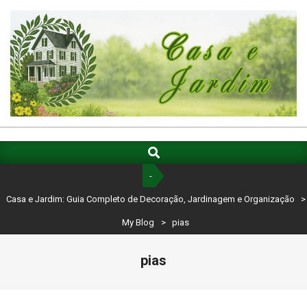
Skip
to
content
CASA
E
Search
Primary
Navigation
JARDIM:
-
Menu
GUIA
Casa e Jardim: Guia Completo de Decoração, Jardinagem e Organização
>
COMPLETO
My Blog
>
pias
DE
pias
DECORAÇÃO,
JARDINAGEM