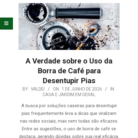
E
ORGANIZAÇÃO
A Verdade sobre o Uso da
Borra de Café para
Desentupir Pias
2026-
BY:
VALDEI
ON:
1 DE JUNHO DE 2026
IN:
CASA E JARDIM EM GERAL
06-
01
A busca por soluções caseiras para desentupir
pias frequentemente leva a dicas que viralizam
nas redes sociais, mas nem todas são eficazes.
Entre as sugestões, o uso de borra de café se
destaca, gerando dúvidas sobre sua real eficácia.