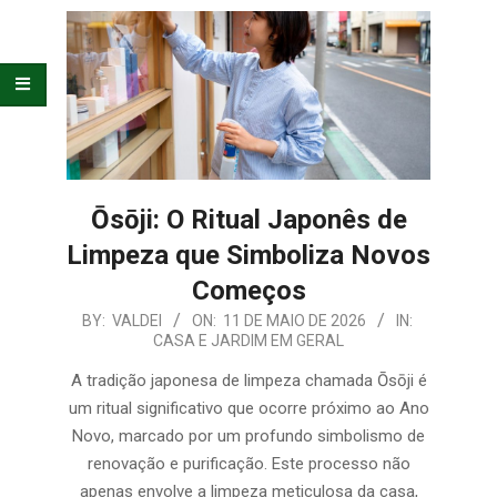
E
ORGANIZAÇÃO
Ōsōji: O Ritual Japonês de
Limpeza que Simboliza Novos
Começos
2026-
BY:
VALDEI
ON:
11 DE MAIO DE 2026
IN:
CASA E JARDIM EM GERAL
05-
11
A tradição japonesa de limpeza chamada Ōsōji é
um ritual significativo que ocorre próximo ao Ano
Novo, marcado por um profundo simbolismo de
renovação e purificação. Este processo não
apenas envolve a limpeza meticulosa da casa,