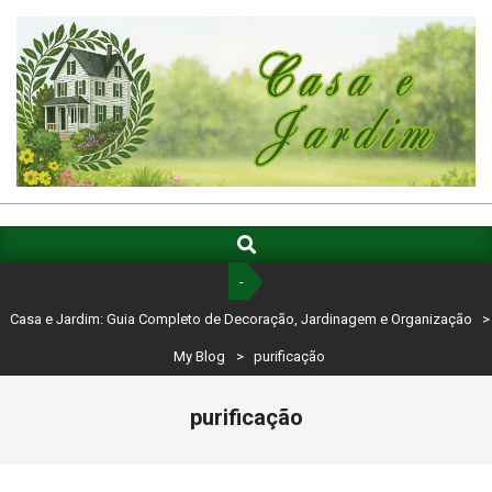
Skip
to
content
CASA
E
Search
Primary
Navigation
JARDIM:
-
Menu
GUIA
Casa e Jardim: Guia Completo de Decoração, Jardinagem e Organização
>
COMPLETO
My Blog
>
purificação
DE
purificação
DECORAÇÃO,
JARDINAGEM