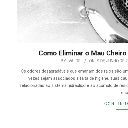
Como Eliminar o Mau Cheiro 
2026-
BY:
VALDEI
ON:
9 DE JUNHO DE 
06-
Os odores desagradáveis que emanam dos ralos são u
09
vezes sejam associados à falta de higiene, suas c
relacionadas ao sistema hidráulico e ao acúmulo de res
efi
CONTINU