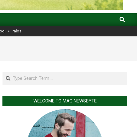
Search
log
>
ralos
Search
WELCOME TO MAG NEWSBYTE