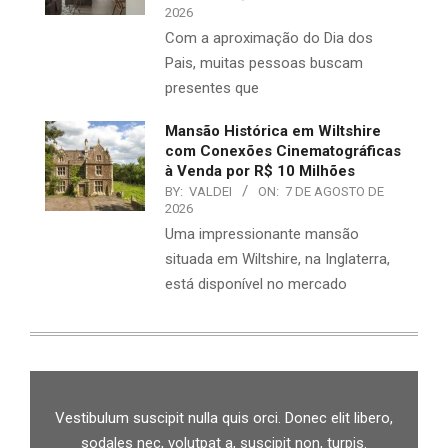
2026
Com a aproximação do Dia dos
Pais, muitas pessoas buscam
presentes que
Mansão Histórica em Wiltshire
com Conexões Cinematográficas
à Venda por R$ 10 Milhões
BY:
VALDEI
ON:
7 DE AGOSTO DE
2026
Uma impressionante mansão
situada em Wiltshire, na Inglaterra,
está disponível no mercado
Vestibulum suscipit nulla quis orci. Donec elit libero,
sodales nec, volutpat a, suscipit non, turpis.