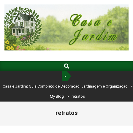
Skip
to
content
CASA
E
Search
Primary
Navigation
JARDIM:
-
Menu
GUIA
Casa e Jardim: Guia Completo de Decoração, Jardinagem e Organização
>
COMPLETO
My Blog
>
retratos
DE
retratos
DECORAÇÃO,
JARDINAGEM