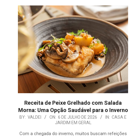
Receita de Peixe Grelhado com Salada
Morna: Uma Opção Saudável para o Inverno
2026-
BY:
VALDEI
ON:
6 DE JULHO DE 2026
IN:
CASA E
JARDIM EM GERAL
07-
06
Com a chegada do inverno, muitos buscam refeições