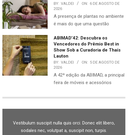
BY:
VALDEI
ON:
6 DE AGOSTO DE
2026
A presença de plantas no ambiente
é mais do que uma questão
ABIMAD’42: Descubra os
Vencedores do Prêmio Best in
Show Sob a Curadoria de Thaís
Lauton
BY:
VALDEI
ON:
5 DE AGOSTO DE
2026
A 42ª edição da ABIMAD, a principal
feira de móveis e acessórios
Vestibulum suscipit nulla quis orci. Donec elit libero,
sodales nec, volutpat a, suscipit non, turpis.