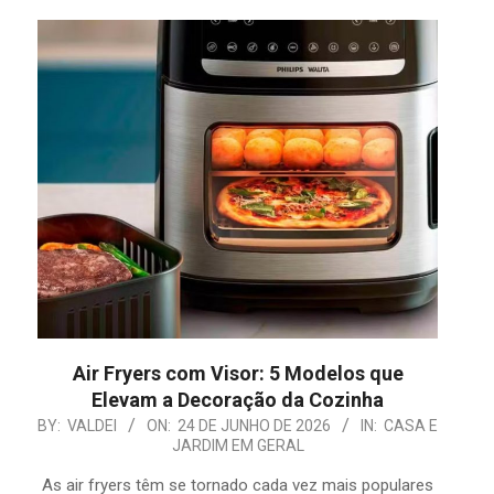
Air Fryers com Visor: 5 Modelos que
Elevam a Decoração da Cozinha
2026-
BY:
VALDEI
ON:
24 DE JUNHO DE 2026
IN:
CASA E
JARDIM EM GERAL
06-
24
As air fryers têm se tornado cada vez mais populares