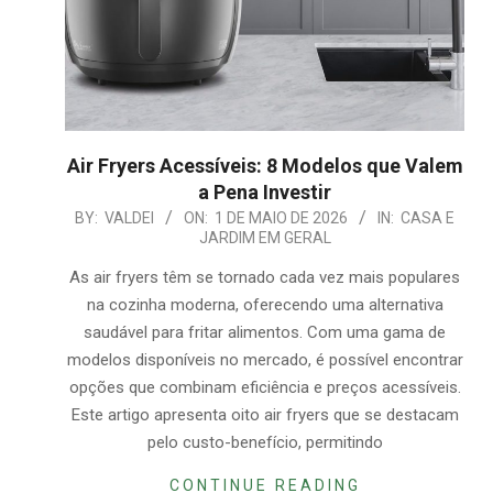
Air Fryers Acessíveis: 8 Modelos que Valem
a Pena Investir
2026-
BY:
VALDEI
ON:
1 DE MAIO DE 2026
IN:
CASA E
JARDIM EM GERAL
05-
01
As air fryers têm se tornado cada vez mais populares
na cozinha moderna, oferecendo uma alternativa
saudável para fritar alimentos. Com uma gama de
modelos disponíveis no mercado, é possível encontrar
opções que combinam eficiência e preços acessíveis.
Este artigo apresenta oito air fryers que se destacam
pelo custo-benefício, permitindo
CONTINUE READING